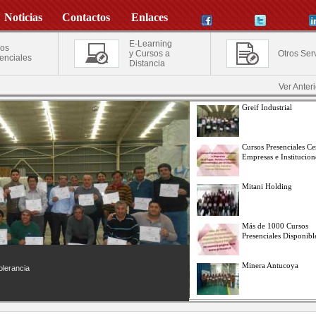
Noticias
Contactos
Enlaces
E-Learning
os
y Cursos a
Otros Ser
enciales
Distancia
Ver Anter
Greif Industrial
Cursos Presenciales Ce
Empresas e Institucion
Mitani Holding
Más de 1000 Cursos
Presenciales Disponibl
Minera Antucoya
olerancia