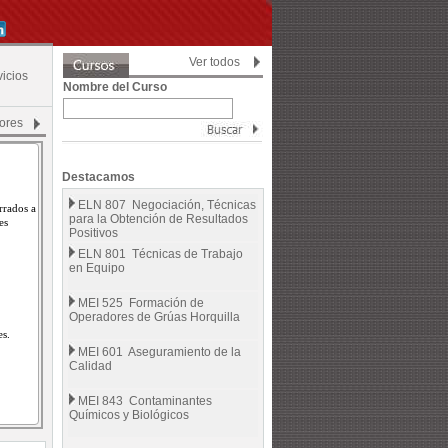
Ver todos
vicios
Nombre del Curso
iores
Destacamos
ELN 807 Negociación, Técnicas
rrados a
para la Obtención de Resultados
es
Positivos
ELN 801 Técnicas de Trabajo
en Equipo
MEI 525 Formación de
Operadores de Grúas Horquilla
es.
MEI 601 Aseguramiento de la
Calidad
MEI 843 Contaminantes
Químicos y Biológicos