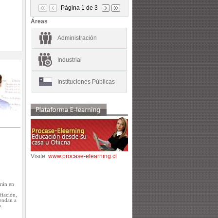
Página 1 de 3
Áreas
Administración
Industrial
Instituciones Públicas
Visite:
www.procase-elearning.cl
arán en
fiación,
iendan a
.