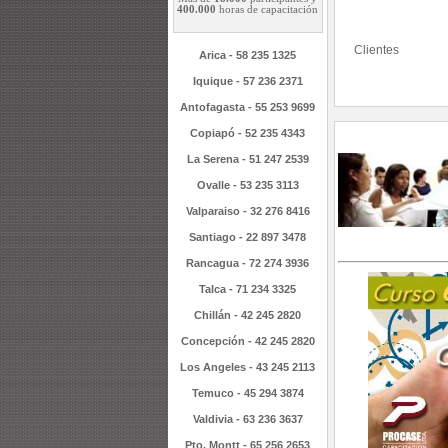
400.000
horas de capacitación
Clientes
Arica - 58 235 1325
Iquique - 57 236 2371
Antofagasta - 55 253 9699
Copiapó - 52 235 4343
La Serena - 51 247 2539
Ovalle - 53 235 3113
Valparaiso - 32 276 8416
Santiago - 22 897 3478
Rancagua - 72 274 3936
Talca - 71 234 3325
Chillán - 42 245 2820
Concepción - 42 245 2820
Los Angeles - 43 245 2113
Temuco - 45 294 3874
Valdivia - 63 236 3637
Pto. Montt - 65 256 2653