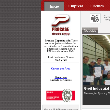
Empresa
Clientes
Inicio
Curs
Pres
Procase Capacitación
Tiene
como objetivo satisfacer las
necesidades de Capacitación a
Empresas e Instituciones
Públicas de todo el País.
Certificados en Norma
NCh 2728
Cursos por Area
Descargar
Listado de Cursos
Greif Industrial
Metrología, Ajuste y T
Más de
18.000
participantes y