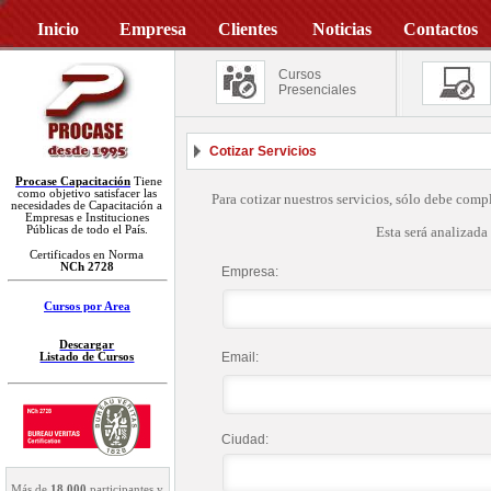
Inicio
Empresa
Clientes
Noticias
Contactos
Cursos
Presenciales
Cotizar Servicios
Procase Capacitación
Tiene
como objetivo satisfacer las
Para cotizar nuestros servicios, sólo debe compl
necesidades de Capacitación a
Empresas e Instituciones
Públicas de todo el País.
Esta será analizada
Certificados en Norma
NCh 2728
Empresa:
Cursos por Area
Descargar
Email:
Listado de Cursos
Ciudad:
Más de
18.000
participantes y