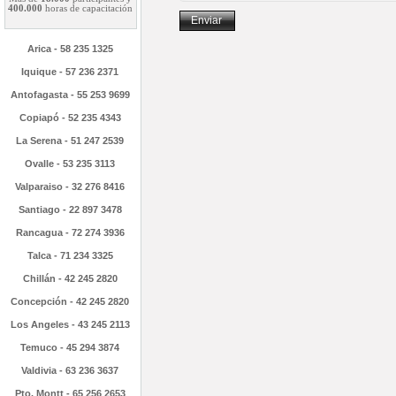
400.000
horas de capacitación
Enviar
Arica - 58 235 1325
Iquique - 57 236 2371
Antofagasta - 55 253 9699
Copiapó - 52 235 4343
La Serena - 51 247 2539
Ovalle - 53 235 3113
Valparaiso - 32 276 8416
Santiago - 22 897 3478
Rancagua - 72 274 3936
Talca - 71 234 3325
Chillán - 42 245 2820
Concepción - 42 245 2820
Los Angeles - 43 245 2113
Temuco - 45 294 3874
Valdivia - 63 236 3637
Pto. Montt - 65 256 2653