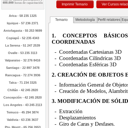
400.000
horas de capacitación
Imprimir Temario
Arica - 58 235 1325
Temario
Metodología
Perfil relatores
Equ
Iquique - 57 236 2371
Antofagasta - 55 253 9699
1. CONCEPTOS BÁSIC
Copiapó - 52 235 4343
COORDENADAS
La Serena - 51 247 2539
- Coordenadas Cartesianas 3D
Ovalle - 53 235 3113
- Coordenadas Cilíndricas 3D
Valparaiso - 32 276 8416
- Coordenadas Esféricas 3D
Santiago - 22 897 3478
2. CREACIÓN DE OBJETOS 
Rancagua - 72 274 3936
Talca - 71 234 3325
- Información General de Objeto
- Creación de Modelos, Alambrito
Chillán - 42 245 2820
Concepción - 42 245 2820
3. MODIFICACIÓN DE SÓLI
Los Angeles - 43 245 2113
- Extracción
Temuco - 45 294 3874
- Desplazamientos
Valdivia - 63 236 3637
- Giro de Caras y Desfases.
Pto. Montt - 65 256 2653