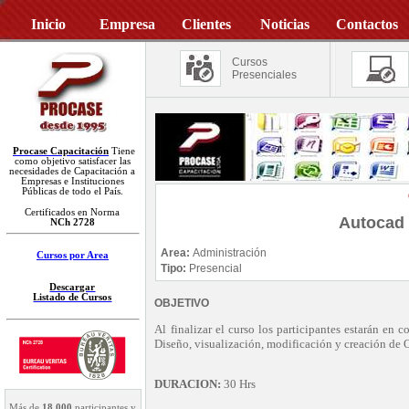
Inicio
Empresa
Clientes
Noticias
Contactos
Cursos
Presenciales
Procase Capacitación
Tiene
como objetivo satisfacer las
necesidades de Capacitación a
Empresas e Instituciones
Públicas de todo el País.
Certificados en Norma
Autocad 
NCh 2728
Area:
Administración
Cursos por Area
Tipo:
Presencial
Descargar
Listado de Cursos
OBJETIVO
Al finalizar el curso los participantes estarán en
Diseño, visualización, modificación y creación de 
DURACION:
30 Hrs
Más de
18.000
participantes y