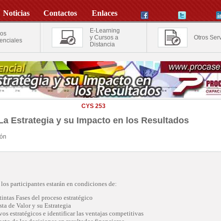
Noticias
Contactos
Enlaces
E-Learning
os
y Cursos a
Otros Serv
enciales
Distancia
CYS 253
La Estrategia y su Impacto en los Resultados
ión
, los participantes estarán en condiciones de:
tintas Fases del proceso estratégico
ta de Valor y su Estrategia
vos estratégicos e identificar las ventajas competitivas