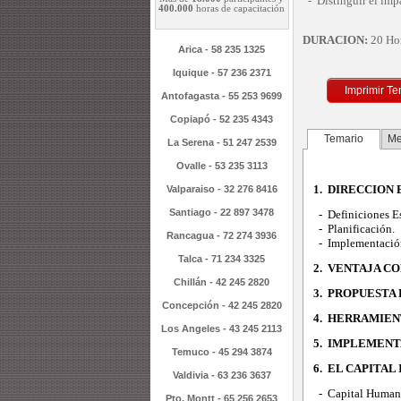
- Distinguir el impa
400.000
horas de capacitación
DURACION:
20 Hor
Arica - 58 235 1325
Iquique - 57 236 2371
Imprimir Te
Antofagasta - 55 253 9699
Copiapó - 52 235 4343
Temario
Me
La Serena - 51 247 2539
Ovalle - 53 235 3113
1. DIRECCION 
Valparaiso - 32 276 8416
Santiago - 22 897 3478
- Definiciones Es
- Planificación.
Rancagua - 72 274 3936
- Implementació
Talca - 71 234 3325
2. VENTAJA CO
Chillán - 42 245 2820
3. PROPUESTA 
Concepción - 42 245 2820
4. HERRAMIEN
Los Angeles - 43 245 2113
5. IMPLEMENT
Temuco - 45 294 3874
6. EL CAPITAL
Valdivia - 63 236 3637
- Capital Human
Pto. Montt - 65 256 2653