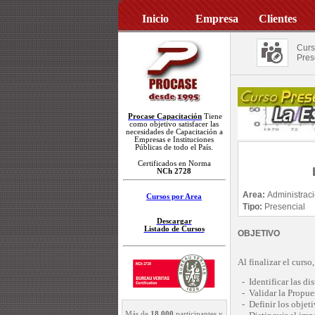
Inicio
Empresa
Clientes
Curs
Pres
Procase Capacitación
Tiene
como objetivo satisfacer las
necesidades de Capacitación a
Empresas e Instituciones
Públicas de todo el País.
Certificados en Norma
NCh 2728
Area:
Administrac
Cursos por Area
Tipo:
Presencial
Descargar
Listado de Cursos
OBJETIVO
Al finalizar el curso
- Identificar las dis
- Validar la Propues
- Definir los objeti
Más de
18.000
participantes y