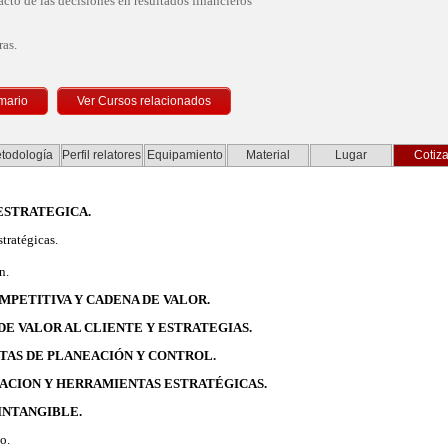
cto de las decisiones en resultados financieros
as.
mario
todología
Perfil relatores
Equipamiento
Material
Lugar
Cotiza
ESTRATEGICA.
tratégicas.
n.
MPETITIVA Y CADENA DE VALOR.
DE VALOR AL CLIENTE Y ESTRATEGIAS.
TAS DE PLANEACIÓN Y CONTROL.
ACION Y HERRAMIENTAS ESTRATÉGICAS.
 INTANGIBLE.
o.