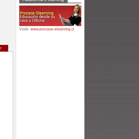
Visite:
www.procase-elearning.cl
r