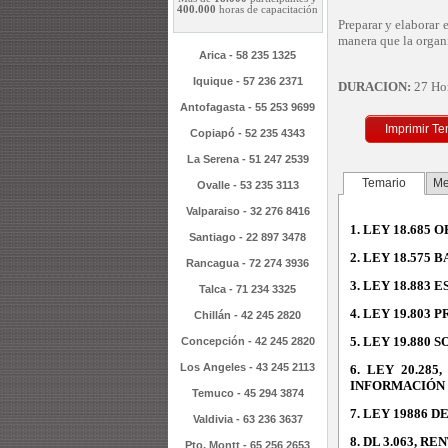
400.000
horas de capacitación
Preparar y elaborar
manera que la organ
Arica - 58 235 1325
Iquique - 57 236 2371
DURACION:
27 Ho
Antofagasta - 55 253 9699
Imprimir Te
Copiapó - 52 235 4343
La Serena - 51 247 2539
Temario
Me
Ovalle - 53 235 3113
Valparaiso - 32 276 8416
1. LEY 18.685
Santiago - 22 897 3478
2. LEY 18.575
Rancagua - 72 274 3936
3. LEY 18.883
Talca - 71 234 3325
4. LEY 19.80
Chillán - 42 245 2820
5. LEY 19.880
Concepción - 42 245 2820
Los Angeles - 43 245 2113
6. LEY 20.28
INFORMACIÓN 
Temuco - 45 294 3874
7. LEY 19886 
Valdivia - 63 236 3637
8. DL 3.063, R
Pto. Montt - 65 256 2653