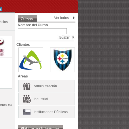
Ver todos
icios
Nombre del Curso
Clientes
Áreas
Administración
Industrial
iones en
Instituciones Públicas