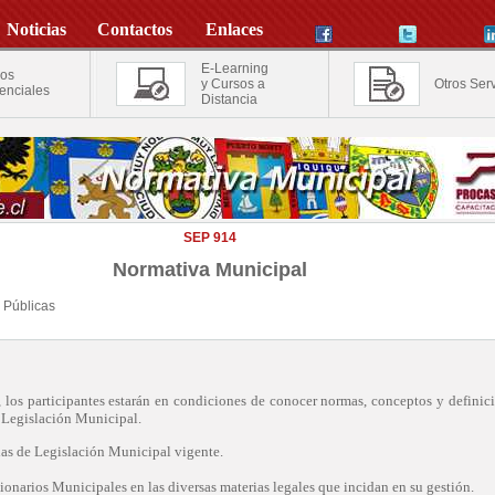
Noticias
Contactos
Enlaces
E-Learning
os
y Cursos a
Otros Serv
enciales
Distancia
SEP 914
Normativa Municipal
s Públicas
o, los participantes estarán en condiciones de conocer normas, conceptos y definic
e Legislación Municipal.
rias de Legislación Municipal vigente.
ionarios Municipales en las diversas materias legales que incidan en su gestión.