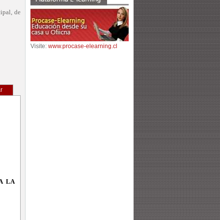
ipal, de
Visite:
www.procase-elearning.cl
r
A LA