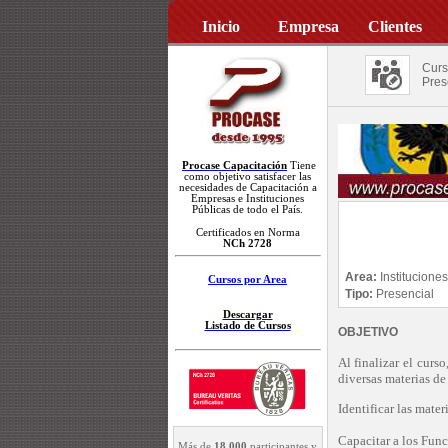
Inicio
Empresa
Clientes
Curs
Pres
Procase Capacitación
Tiene
como objetivo satisfacer las
necesidades de Capacitación a
Empresas e Instituciones
Públicas de todo el País.
Certificados en Norma
NCh 2728
Area:
Institucione
Cursos por Area
Tipo:
Presencial
Descargar
Listado de Cursos
OBJETIVO
Al finalizar el curs
diversas materias d
Identificar las mate
Capacitar a los Func
Más de
18.000
participantes y